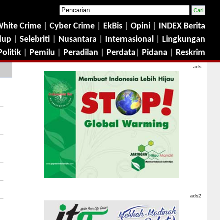
hite Crime
|
Cyber Crime
|
EkBis
|
Opini
|
INDEX Berita
dup
|
Selebriti
|
Nusantara
|
Internasional
|
Lingkungan
Politik
|
Pemilu
|
Peradilan
|
Perdata
|
Pidana
|
Reskrim
ads
ads2