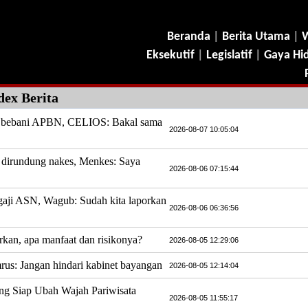
Beranda
|
Berita Utama
|
W
Eksekutif
|
Legislatif
|
Gaya Hi
dex Berita
k bebani APBN, CELIOS: Bakal sama
2026-08-07 10:05:04
l dirundung nakes, Menkes: Saya
2026-08-06 07:15:44
gaji ASN, Wagub: Sudah kita laporkan
2026-08-06 06:36:56
rkan, apa manfaat dan risikonya?
2026-08-05 12:29:06
rus: Jangan hindari kabinet bayangan
2026-08-05 12:14:04
ng Siap Ubah Wajah Pariwisata
2026-08-05 11:55:17