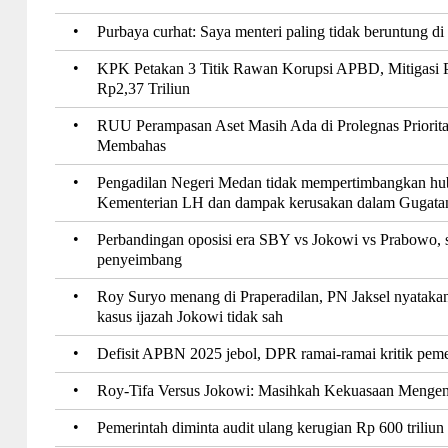
•
Purbaya curhat: Saya menteri paling tidak beruntung di
•
KPK Petakan 3 Titik Rawan Korupsi APBD, Mitigasi 
Rp2,37 Triliun
•
RUU Perampasan Aset Masih Ada di Prolegnas Priorit
Membahas
•
Pengadilan Negeri Medan tidak mempertimbangkan hub
Kementerian LH dan dampak kerusakan dalam Gugata
•
Perbandingan oposisi era SBY vs Jokowi vs Prabowo, sa
penyeimbang
•
Roy Suryo menang di Praperadilan, PN Jaksel nyatak
kasus ijazah Jokowi tidak sah
•
Defisit APBN 2025 jebol, DPR ramai-ramai kritik peme
•
Roy-Tifa Versus Jokowi: Masihkah Kekuasaan Menge
•
Pemerintah diminta audit ulang kerugian Rp 600 triliun