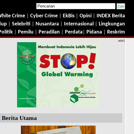
hite Crime
|
Cyber Crime
|
EkBis
|
Opini
|
INDEX Berita
dup
|
Selebriti
|
Nusantara
|
Internasional
|
Lingkungan
Politik
|
Pemilu
|
Peradilan
|
Perdata
|
Pidana
|
Reskrim
ads1
Berita Utama