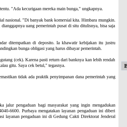
rtentu. "Ada kecurigaan mereka main bunga," ungkapnya.
sial nasional. "Di banyak bank komersial kita. Himbara mungkin.
u dianggapnya uang pemerintah pusat di situ ditulisnya, bisa saja
dar ditempatkan di deposito. Ia khawatir kebijakan itu justru
ndingkan bunga obligasi yang harus dibayar pemerintah.
a ngutang (cek). Karena pasti return dari banknya kan lebih rendah
B
alau gitu. Saya cek betul," tegasnya.
emastikan tidak ada praktik penyimpanan dana pemerintah yang
 jalur pengaduan bagi masyarakat yang ingin mengadukan
040-6600. Purbaya mengatakan layanan pengaduan ini diberi
sasi layanan pengaduan ini di Gedung Cakti Direktorat Jenderal