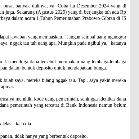
ah pusat banyak duitnya, ya. Coba itu Desember 2024 yang di
iun juga. Sekarang (Agustus 2025) yang di berjangka tuh ada Rp
r Purbaya dalam acara 1 Tahun Pemerintahan Prabowo-Gibran di JS
um dapat jawaban yang memuaskan. "Jangan sampai uang nganggur
saya, nggak tau tuh uang apa. Mungkin pada ngibul ya," katanya
itu. Ia menduga dana tersebut merupakan uang lembaga-lembaga
impan dalam bentuk deposito untuk mendapatkan bunga.
nak buah saya, mereka bilang nggak tau. Tapi, saya yakin mereka
capnya.
rusnya memiliki kode uang pemerintah, sehingga identitas dana
n dana pemerintah yang tercatat di Bank Indonesia namun belum
jelas," kata dia.
panan, tidak hanya yang berbentuk deposito.