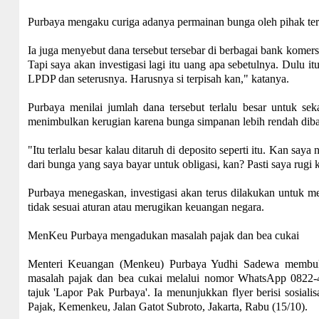
Purbaya mengaku curiga adanya permainan bunga oleh pihak te
Ia juga menyebut dana tersebut tersebar di berbagai bank komer
Tapi saya akan investigasi lagi itu uang apa sebetulnya. Dulu it
LPDP dan seterusnya. Harusnya si terpisah kan," katanya.
Purbaya menilai jumlah dana tersebut terlalu besar untuk seka
menimbulkan kerugian karena bunga simpanan lebih rendah diba
"Itu terlalu besar kalau ditaruh di deposito seperti itu. Kan say
dari bunga yang saya bayar untuk obligasi, kan? Pasti saya rugi k
Purbaya menegaskan, investigasi akan terus dilakukan untuk m
tidak sesuai aturan atau merugikan keuangan negara.
MenKeu Purbaya mengadukan masalah pajak dan bea cukai
Menteri Keuangan (Menkeu) Purbaya Yudhi Sadewa membuka
masalah pajak dan bea cukai melalui nomor WhatsApp 0822-4
tajuk 'Lapor Pak Purbaya'. Ia menunjukkan flyer berisi sosiali
Pajak, Kemenkeu, Jalan Gatot Subroto, Jakarta, Rabu (15/10).