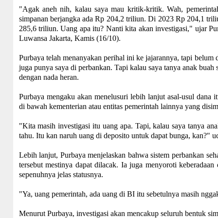
"Agak aneh nih, kalau saya mau kritik-kritik. Wah, pemerint
simpanan berjangka ada Rp 204,2 triliun. Di 2023 Rp 204,1 tril
285,6 triliun. Uang apa itu? Nanti kita akan investigasi," uja
Luwansa Jakarta, Kamis (16/10).
Purbaya telah menanyakan perihal ini ke jajarannya, tapi bel
juga punya saya di perbankan. Tapi kalau saya tanya anak buah 
dengan nada heran.
Purbaya mengaku akan menelusuri lebih lanjut asal-usul dana 
di bawah kementerian atau entitas pemerintah lainnya yang dis
"Kita masih investigasi itu uang apa. Tapi, kalau saya tanya a
tahu. Itu kan naruh uang di deposito untuk dapat bunga, kan?" u
Lebih lanjut, Purbaya menjelaskan bahwa sistem perbankan seha
tersebut mestinya dapat dilacak. Ia juga menyoroti keberadaa
sepenuhnya jelas statusnya.
"Ya, uang pemerintah, ada uang di BI itu sebetulnya masih nggak 
Menurut Purbaya, investigasi akan mencakup seluruh bentuk sim