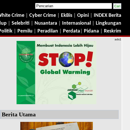
hite Crime
|
Cyber Crime
|
EkBis
|
Opini
|
INDEX Berita
dup
|
Selebriti
|
Nusantara
|
Internasional
|
Lingkungan
Politik
|
Pemilu
|
Peradilan
|
Perdata
|
Pidana
|
Reskrim
ads1
Berita Utama