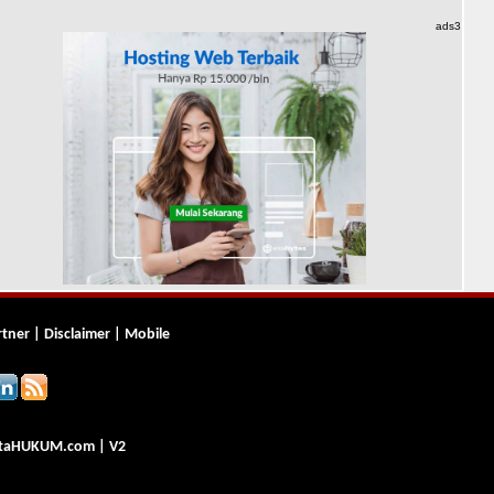
ads3
rtner
|
Disclaimer
|
Mobile
ta
HUKUM
.com
| V2