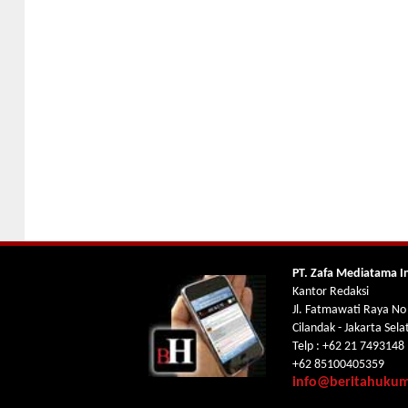
PT. Zafa Mediatama I
Kantor Redaksi
Jl. Fatmawati Raya No
Cilandak - Jakarta Sel
Telp : +62 21 7493148
+62 85100405359
info@beritahuku