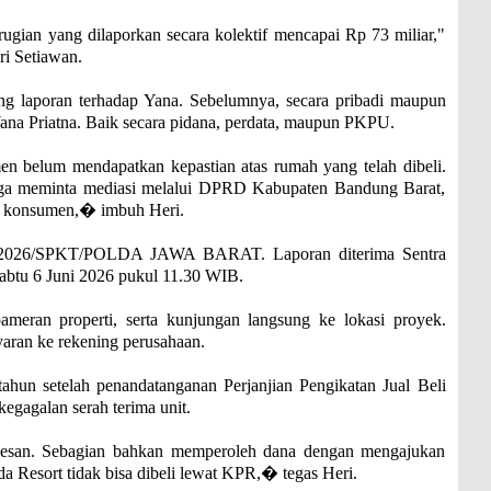
gian yang dilaporkan secara kolektif mencapai Rp 73 miliar,"
i Setiawan.
ng laporan terhadap Yana. Sebelumnya, secara pribadi maupun
Yana Priatna. Baik secara pidana, perdata, maupun PKPU.
en belum mendapatkan kepastian atas rumah yang telah dibeli.
gga meminta mediasi melalui DPRD Kabupaten Bandung Barat,
i konsumen,� imbuh Heri.
/VI/2026/SPKT/POLDA JAWA BARAT. Laporan diterima Sentra
abtu 6 Juni 2026 pukul 11.30 WIB.
ameran properti, serta kunjungan langsung ke lokasi proyek.
an ke rekening perusahaan.
tahun setelah penandatanganan Perjanjian Pengikatan Jual Beli
gagalan serah terima unit.
esan. Sebagian bahkan memperoleh dana dengan mengajukan
da Resort tidak bisa dibeli lewat KPR,� tegas Heri.