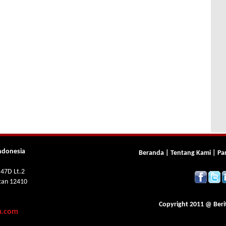
ndonesia
Beranda
|
Tentang Kami
|
Pa
 47D Lt.2
atan 12410
Copyright 2011 @
Beri
m.com