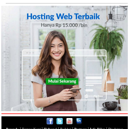
|
|
|
|
|
|