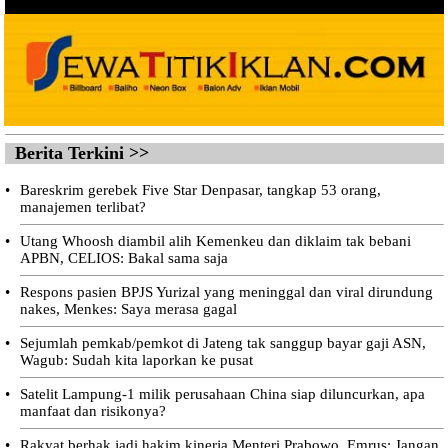
Berita Terkini >>
•
Bareskrim gerebek Five Star Denpasar, tangkap 53 orang,
manajemen terlibat?
•
Utang Whoosh diambil alih Kemenkeu dan diklaim tak bebani
APBN, CELIOS: Bakal sama saja
•
Respons pasien BPJS Yurizal yang meninggal dan viral dirundung
nakes, Menkes: Saya merasa gagal
•
Sejumlah pemkab/pemkot di Jateng tak sanggup bayar gaji ASN,
Wagub: Sudah kita laporkan ke pusat
•
Satelit Lampung-1 milik perusahaan China siap diluncurkan, apa
manfaat dan risikonya?
•
Rakyat berhak jadi hakim kinerja Menteri Prabowo, Emrus: Jangan