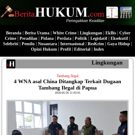
|
|
|
|
|
Beranda
Berita Utama
White Crime
Lingkungan
EkBis
Cyber
|
|
|
|
|
|
|
Crime
Peradilan
Pidana
Perdata
Politik
Legislatif
Eksekutif
|
|
|
|
|
|
Selebriti
Pemilu
Nusantara
Internasional
ResKrim
Gaya Hidup
|
|
|
Opini Hukum
Profil
Editorial
Index
Lingkungan
Tambang Ilegal
4 WNA asal China Ditangkap Terkait Dugaan
Tambang Ilegal di Papua
2026-05-26 11:03:01