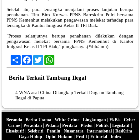
Setelah itu, para tersangka menjalani proses lanjutan berupa
penahanan. Tim Biro Korwas PPNS Bareskrim Polri bersama
PPNS Kemenhut melakukan pengawasan melekat terhadap para
tersangka di Kantor Imigrasi Kelas II TPI Biak.
"Proses selanjutnya berupa penahanan dilakukan dengan
pengawasan melekat bersama PPNS Kemenhut di Kantor
Imigrasi Kelas II TPI Biak," pungkasnya.(*/bh/amp)
Share
Facebook
Twitter
WhatsApp
Berita Terkait Tambang Ilegal
4 WNA asal China Ditangkap Terkait Dugaan Tambang
•
Ilegal di Papua
|
|
|
|
|
Beranda
Berita Utama
White Crime
Lingkungan
EkBis
Cyber
|
|
|
|
|
|
|
Crime
Peradilan
Pidana
Perdata
Pledoi
Politik
Legislatif
|
|
|
|
|
|
Eksekutif
Selebriti
Pemilu
Nusantara
Internasional
ResKrim
|
|
|
|
Gaya Hidup
Opini Hukum
Profil
Editorial
Index