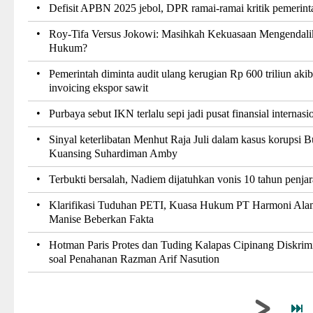
•
Defisit APBN 2025 jebol, DPR ramai-ramai kritik pemerint
•
Roy-Tifa Versus Jokowi: Masihkah Kekuasaan Mengendali
Hukum?
•
Pemerintah diminta audit ulang kerugian Rp 600 triliun akib
invoicing ekspor sawit
•
Purbaya sebut IKN terlalu sepi jadi pusat finansial internasi
•
Sinyal keterlibatan Menhut Raja Juli dalam kasus korupsi B
Kuansing Suhardiman Amby
•
Terbukti bersalah, Nadiem dijatuhkan vonis 10 tahun penjar
•
Klarifikasi Tuduhan PETI, Kuasa Hukum PT Harmoni Ala
Manise Beberkan Fakta
•
Hotman Paris Protes dan Tuding Kalapas Cipinang Diskrim
soal Penahanan Razman Arif Nasution