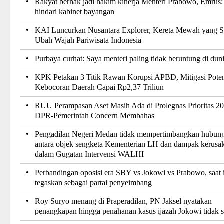
•
Rakyat berhak jadi hakim kinerja Menteri Prabowo, Emrus:
hindari kabinet bayangan
•
KAI Luncurkan Nusantara Explorer, Kereta Mewah yang S
Ubah Wajah Pariwisata Indonesia
•
Purbaya curhat: Saya menteri paling tidak beruntung di dun
•
KPK Petakan 3 Titik Rawan Korupsi APBD, Mitigasi Poten
Kebocoran Daerah Capai Rp2,37 Triliun
•
RUU Perampasan Aset Masih Ada di Prolegnas Prioritas 20
DPR-Pemerintah Concern Membahas
•
Pengadilan Negeri Medan tidak mempertimbangkan hubun
antara objek sengketa Kementerian LH dan dampak kerusa
dalam Gugatan Intervensi WALHI
•
Perbandingan oposisi era SBY vs Jokowi vs Prabowo, saat 
tegaskan sebagai partai penyeimbang
•
Roy Suryo menang di Praperadilan, PN Jaksel nyatakan
penangkapan hingga penahanan kasus ijazah Jokowi tidak 