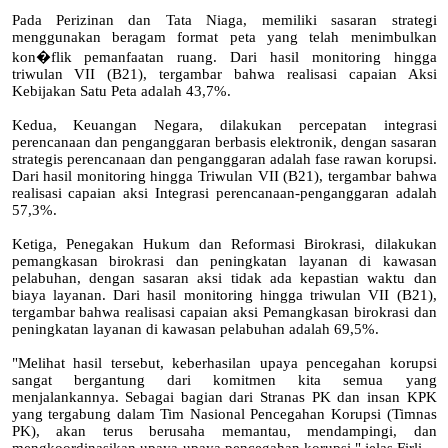
Pada Perizinan dan Tata Niaga, memiliki sasaran strategi
menggunakan beragam format peta yang telah menimbulkan
kon�flik pemanfaatan ruang. Dari hasil monitoring hingga
triwulan VII (B21), tergambar bahwa realisasi capaian Aksi
Kebijakan Satu Peta adalah 43,7%.
Kedua, Keuangan Negara, dilakukan percepatan integrasi
perencanaan dan penganggaran berbasis elektronik, dengan sasaran
strategis perencanaan dan penganggaran adalah fase rawan korupsi.
Dari hasil monitoring hingga Triwulan VII (B21), tergambar bahwa
realisasi capaian aksi Integrasi perencanaan-penganggaran adalah
57,3%.
Ketiga, Penegakan Hukum dan Reformasi Birokrasi, dilakukan
pemangkasan birokrasi dan peningkatan layanan di kawasan
pelabuhan, dengan sasaran aksi tidak ada kepastian waktu dan
biaya layanan. Dari hasil monitoring hingga triwulan VII (B21),
tergambar bahwa realisasi capaian aksi Pemangkasan birokrasi dan
peningkatan layanan di kawasan pelabuhan adalah 69,5%.
"Melihat hasil tersebut, keberhasilan upaya pencegahan korupsi
sangat bergantung dari komitmen kita semua yang
menjalankannya. Sebagai bagian dari Stranas PK dan insan KPK
yang tergabung dalam Tim Nasional Pencegahan Korupsi (Timnas
PK), akan terus berusaha memantau, mendampingi, dan
mengkoordinasikan upaya-upaya pencegahan korupsi," jelas Firli.