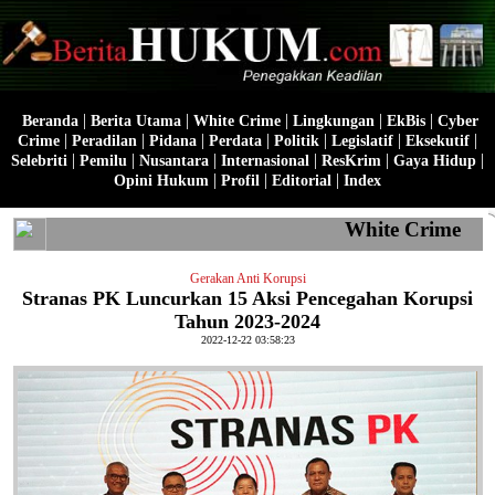
|
|
|
|
|
Beranda
Berita Utama
White Crime
Lingkungan
EkBis
Cyber
|
|
|
|
|
|
|
Crime
Peradilan
Pidana
Perdata
Politik
Legislatif
Eksekutif
|
|
|
|
|
|
Selebriti
Pemilu
Nusantara
Internasional
ResKrim
Gaya Hidup
|
|
|
Opini Hukum
Profil
Editorial
Index
White Crime
Gerakan Anti Korupsi
Stranas PK Luncurkan 15 Aksi Pencegahan Korupsi
Tahun 2023-2024
2022-12-22 03:58:23