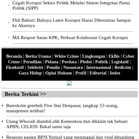
Cegah Korupsi Sektor Politik Melalui Sistem Integritas Partai
•
Politik (SIPP)
Firli Bahuri: Bahaya Laten Korupsi Harus Diberantas Sampai
•
ke Akarnya
MA Respon Saran KPK, Perkuat Kolaborasi Cegah Korupsi
•
|
|
|
|
|
Beranda
Berita Utama
White Crime
Lingkungan
EkBis
Cyber
|
|
|
|
|
|
|
Crime
Peradilan
Pidana
Perdata
Pledoi
Politik
Legislatif
|
|
|
|
|
|
Eksekutif
Selebriti
Pemilu
Nusantara
Internasional
ResKrim
|
|
|
|
Gaya Hidup
Opini Hukum
Profil
Editorial
Index
Berita Terkini >>
•
Bareskrim gerebek Five Star Denpasar, tangkap 53 orang,
manajemen terlibat?
•
Utang Whoosh diambil alih Kemenkeu dan diklaim tak bebani
APBN, CELIOS: Bakal sama saja
•
Respons pasien BPJS Yurizal yang meninggal dan viral dirundung