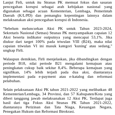
Lanjut Firli, untuk itu Stranas PK memuat fokus dan sasaran
pencegahan korupsi sebagai arah kebijakan nasional yang
digunakan sebagai acuan Kementerian, Lembaga, Pemerintah
Daerah (K/L/PD) dan pemangku kepentingan lainnya dalam
melaksanakan aksi pencegahan korupsi di Indonesia.
"Sebelum meluncurkan Aksi PK untuk Tahun 2023-2024,
Sekretaris Nasional (Setnas) Stranas PK menyampaikan capaian 12
Aksi beserta indikator outputnya yang mencapai 53,1%. Jika
diukur dari target 100% pada triwulan VIII (B24), maka nilai
capaian triwulan VI ini masuk kategori 'kuning' atau sedang,"
ungkap Firli.
Walaupun demikian, Firli menjelaskan, jika dibandingkan dengan
periode B18, nilai periode B21 mengalami kemajuan atau
peningkatan cukup baik sekitar 8,4%. Beberapa kemajuan yang
signifikan, 14% lebih terjadi pada dua aksi, diantaranya
implementasi pada e-payment atau e-katalog dan reformasi
pelabuhan.
Selain pelaksanaan Aksi PK tahun 2021-2022 yang melibatkan 48
Kementerian/Lembaga, 34 Provinsi, dan 57 Kabupaten/Kota yang
diberi tanggung jawab melaksanakan 12 Aksi PK. Terdapat juga
hasil dari tiga Fokus Aksi Stranas PK Tahun 2021-2022,
diantaranya Perizinan dan Tata Niaga, Keuangan Negara,
Penegakan Hukum dan Reformasi Birokrasi.