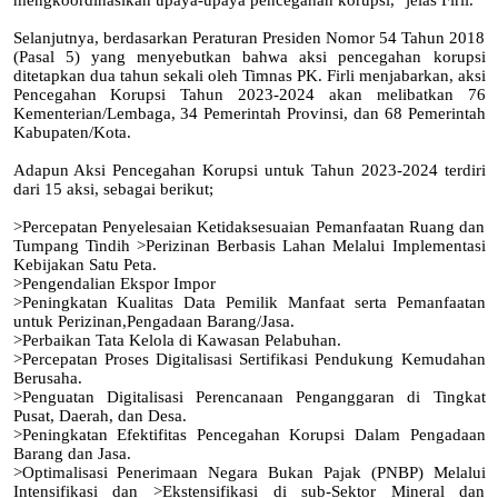
Selanjutnya, berdasarkan Peraturan Presiden Nomor 54 Tahun 2018
(Pasal 5) yang menyebutkan bahwa aksi pencegahan korupsi
ditetapkan dua tahun sekali oleh Timnas PK. Firli menjabarkan, aksi
Pencegahan Korupsi Tahun 2023-2024 akan melibatkan 76
Kementerian/Lembaga, 34 Pemerintah Provinsi, dan 68 Pemerintah
Kabupaten/Kota.
Adapun Aksi Pencegahan Korupsi untuk Tahun 2023-2024 terdiri
dari 15 aksi, sebagai berikut;
>Percepatan Penyelesaian Ketidaksesuaian Pemanfaatan Ruang dan
Tumpang Tindih >Perizinan Berbasis Lahan Melalui Implementasi
Kebijakan Satu Peta.
>Pengendalian Ekspor Impor
>Peningkatan Kualitas Data Pemilik Manfaat serta Pemanfaatan
untuk Perizinan,Pengadaan Barang/Jasa.
>Perbaikan Tata Kelola di Kawasan Pelabuhan.
>Percepatan Proses Digitalisasi Sertifikasi Pendukung Kemudahan
Berusaha.
>Penguatan Digitalisasi Perencanaan Penganggaran di Tingkat
Pusat, Daerah, dan Desa.
>Peningkatan Efektifitas Pencegahan Korupsi Dalam Pengadaan
Barang dan Jasa.
>Optimalisasi Penerimaan Negara Bukan Pajak (PNBP) Melalui
Intensifikasi dan >Ekstensifikasi di sub-Sektor Mineral dan