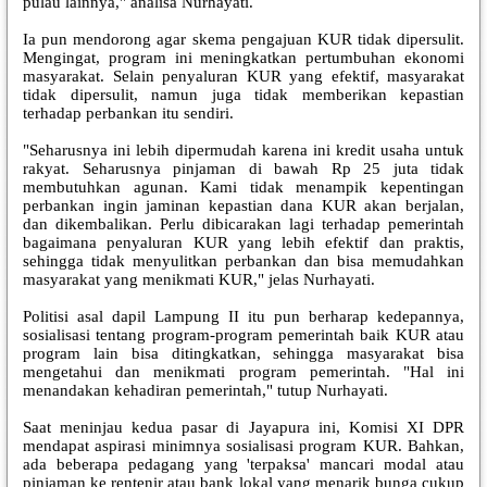
pulau lainnya," analisa Nurhayati.
Ia pun mendorong agar skema pengajuan KUR tidak dipersulit.
Mengingat, program ini meningkatkan pertumbuhan ekonomi
masyarakat. Selain penyaluran KUR yang efektif, masyarakat
tidak dipersulit, namun juga tidak memberikan kepastian
terhadap perbankan itu sendiri.
"Seharusnya ini lebih dipermudah karena ini kredit usaha untuk
rakyat. Seharusnya pinjaman di bawah Rp 25 juta tidak
membutuhkan agunan. Kami tidak menampik kepentingan
perbankan ingin jaminan kepastian dana KUR akan berjalan,
dan dikembalikan. Perlu dibicarakan lagi terhadap pemerintah
bagaimana penyaluran KUR yang lebih efektif dan praktis,
sehingga tidak menyulitkan perbankan dan bisa memudahkan
masyarakat yang menikmati KUR," jelas Nurhayati.
Politisi asal dapil Lampung II itu pun berharap kedepannya,
sosialisasi tentang program-program pemerintah baik KUR atau
program lain bisa ditingkatkan, sehingga masyarakat bisa
mengetahui dan menikmati program pemerintah. "Hal ini
menandakan kehadiran pemerintah," tutup Nurhayati.
Saat meninjau kedua pasar di Jayapura ini, Komisi XI DPR
mendapat aspirasi minimnya sosialisasi program KUR. Bahkan,
ada beberapa pedagang yang 'terpaksa' mancari modal atau
pinjaman ke rentenir atau bank lokal yang menarik bunga cukup