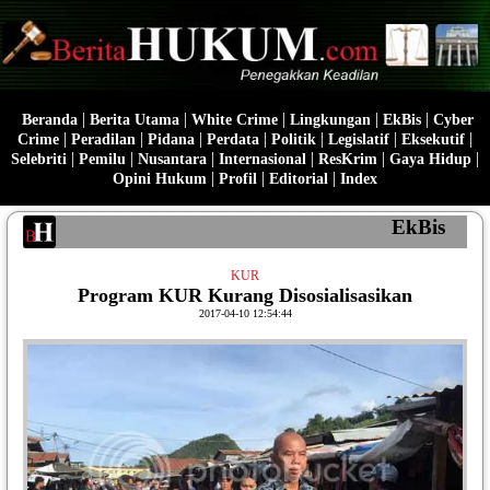
|
|
|
|
|
Beranda
Berita Utama
White Crime
Lingkungan
EkBis
Cyber
|
|
|
|
|
|
|
Crime
Peradilan
Pidana
Perdata
Politik
Legislatif
Eksekutif
|
|
|
|
|
|
Selebriti
Pemilu
Nusantara
Internasional
ResKrim
Gaya Hidup
|
|
|
Opini Hukum
Profil
Editorial
Index
EkBis
KUR
Program KUR Kurang Disosialisasikan
2017-04-10 12:54:44