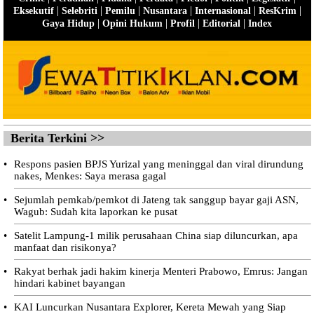
|
|
|
|
|
|
Eksekutif
Selebriti
Pemilu
Nusantara
Internasional
ResKrim
|
|
|
|
Gaya Hidup
Opini Hukum
Profil
Editorial
Index
Berita Terkini >>
•
Respons pasien BPJS Yurizal yang meninggal dan viral dirundung
nakes, Menkes: Saya merasa gagal
•
Sejumlah pemkab/pemkot di Jateng tak sanggup bayar gaji ASN,
Wagub: Sudah kita laporkan ke pusat
•
Satelit Lampung-1 milik perusahaan China siap diluncurkan, apa
manfaat dan risikonya?
•
Rakyat berhak jadi hakim kinerja Menteri Prabowo, Emrus: Jangan
hindari kabinet bayangan
•
KAI Luncurkan Nusantara Explorer, Kereta Mewah yang Siap