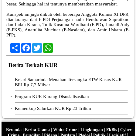
besar. Sehingga hal ini tentunya memberatkan masyarakat.
Kunspek ini juga diikuti oleh beberapa Anggota Komisi XI DPR,
diantaranya dari F-PDI Perjuangan hadir Hendrawan Supratikno
dan Indah Kirana, Tutik Kusuma Wardhani (F-PD), Junaidi Auly
(F-PKS), Anarulita Muchtar (F-Nasdem), dan Amir Uskara (F-
PPP).
Share
Facebook
Twitter
WhatsApp
Berita Terkait KUR
Kejari Samarinda Menahan Tersangka ETW Kasus KUR
•
BRI Rp 7,7 Milyar
Program KUR Kurang Disosialisasikan
•
Kemenkop Salurkan KUR Rp 23 Triliun
•
|
|
|
|
|
Beranda
Berita Utama
White Crime
Lingkungan
EkBis
Cyber
|
|
|
|
|
|
|
Crime
Peradilan
Pidana
Perdata
Pledoi
Politik
Legislatif