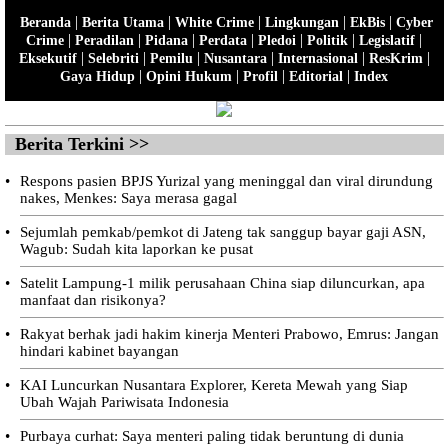
|
|
|
|
|
Beranda
Berita Utama
White Crime
Lingkungan
EkBis
Cyber
|
|
|
|
|
|
|
Crime
Peradilan
Pidana
Perdata
Pledoi
Politik
Legislatif
|
|
|
|
|
|
Eksekutif
Selebriti
Pemilu
Nusantara
Internasional
ResKrim
|
|
|
|
Gaya Hidup
Opini Hukum
Profil
Editorial
Index
Berita Terkini >>
•
Respons pasien BPJS Yurizal yang meninggal dan viral dirundung
nakes, Menkes: Saya merasa gagal
•
Sejumlah pemkab/pemkot di Jateng tak sanggup bayar gaji ASN,
Wagub: Sudah kita laporkan ke pusat
•
Satelit Lampung-1 milik perusahaan China siap diluncurkan, apa
manfaat dan risikonya?
•
Rakyat berhak jadi hakim kinerja Menteri Prabowo, Emrus: Jangan
hindari kabinet bayangan
•
KAI Luncurkan Nusantara Explorer, Kereta Mewah yang Siap
Ubah Wajah Pariwisata Indonesia
•
Purbaya curhat: Saya menteri paling tidak beruntung di dunia