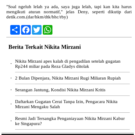
"Soal ngeluh lelah ya ada, saya juga lelah, tapi kan kita harus
mengikuti aturan normatif," jelas Deny, seperti dikutip dari
detik.com.(dar/hkm/dtk/bhc/rby)
Share
Facebook
Twitter
WhatsApp
Berita Terkait Nikita Mirzani
Nikita Mirzani apes kalah di pengadilan setelah gugatan
•
Rp244 miliar pada Reza Gladys ditolak
2 Bulan Dipenjara, Nikita Mirzani Rugi Miliaran Rupiah
•
Serangan Jantung, Kondisi Nikita Mirzani Kritis
•
Daftarkan Gugatan Cerai Tanpa Izin, Pengacara Nikita
•
Mirzani Mengaku Salah
Resmi Jadi Tersangka Penganiayaan Nikita Mirzani Kabur
•
ke Singapura?