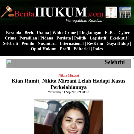
|
|
|
|
|
Beranda
Berita Utama
White Crime
Lingkungan
EkBis
Cyber
|
|
|
|
|
|
|
Crime
Peradilan
Pidana
Perdata
Politik
Legislatif
Eksekutif
|
|
|
|
|
|
Selebriti
Pemilu
Nusantara
Internasional
ResKrim
Gaya Hidup
|
|
|
Opini Hukum
Profil
Editorial
Index
Selebriti
Nikita Mirzani
Kian Rumit, Nikita Mirzani Lelah Hadapi Kasus
Perkelahiannya
Wednesday 11 Sep 2013 21:31:42