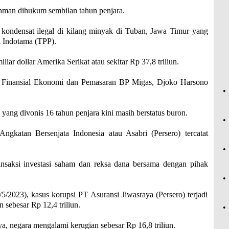
chman dihukum sembilan tahun penjara.
 kondensat ilegal di kilang minyak di Tuban, Jawa Timur yang
l Indotama (TPP).
ar dollar Amerika Serikat atau sekitar Rp 37,8 triliun.
 Finansial Ekonomi dan Pemasaran BP Migas, Djoko Harsono
•
ng divonis 16 tahun penjara kini masih berstatus buron.
•
ngkatan Bersenjata Indonesia atau Asabri (Persero) tercatat
•
ransaksi investasi saham dan reksa dana bersama dengan pihak
•
5/2023), kasus korupsi PT Asuransi Jiwasraya (Persero) terjadi
 sebesar Rp 12,4 triliun.
•
a, negara mengalami kerugian sebesar Rp 16,8 triliun.