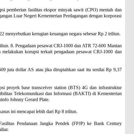
upsi pemberian fasilitas ekspor minyak sawit (CPO) mentah dan
agangan Luar Negeri Kementerian Perdagangan dengan korporasi
022 menyebutkan kerugian keuangan negara sebesar Rp 2 triliun.
triliun. 8. Pengadaan pesawat CRJ-1000 dan ATR 72-600 Mantan
 melakukan korupsi terkait pengadaan pesawat CRJ-1000 dan
9 juta dollar AS atau jika dirupiahkan saat itu senilai Rp 9,37
i proyek base transceiver station (BTS) 4G dan infrastruktur
ibilitas Telekomunikasi dan Informasi (BAKTI) di Kementerian
nfo Johnny Gerard Plate.
us ini mencapai lebih dari Rp 8 triliun.
Fasilitas Pendanaan Jangka Pendek (FPJP) ke Bank Century
liar.