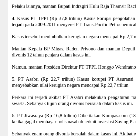
Pelaku lainnya, mantan Bupati Indragiri Hulu Raja Thamsir Ra
4. Kasus PT TPPI (Rp 37,8 triliun) Kasus korupsi pengolahan
terjadi pada 2009-2011 menyeret PT Trans-Pacific Petrochemica
Kasus tersebut menimbulkan kerugian negara mencapai Rp 2,7 mili
Mantan Kepala BP Migas, Raden Priyono dan mantan Deputi
divonis 12 tahun penjara dalam kasus ini.
Namun, mantan Presiden Direktur PT TPPI, Honggo Wendratno ya
5. PT Asabri (Rp 22,7 triliun) Kasus korupsi PT Asuransi A
menyebabkan nilai kerugian negara mencapai Rp 22,7 triliun.
Perkara ini terjadi akibat PT Asabri melakukan pengaturan t
swasta. Sebanyak tujuh orang divonis bersalah dalam kasus ini.
6. PT Jiwasraya (Rp 16,8 triliun) Diberitakan Kompas.com (18/
ketika gagal membayar polis nasabah terkait investasi Saving Plan
Sebanyak enam orang divonis bersalah dalam kasus ini. Akibatny