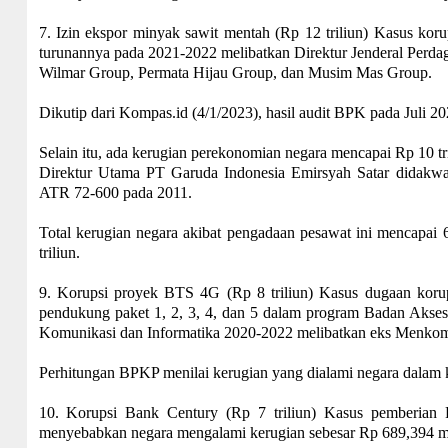
7. Izin ekspor minyak sawit mentah (Rp 12 triliun) Kasus kor
turunannya pada 2021-2022 melibatkan Direktur Jenderal Perd
Wilmar Group, Permata Hijau Group, dan Musim Mas Group.
Dikutip dari Kompas.id (4/1/2023), hasil audit BPK pada Juli 2
Selain itu, ada kerugian perekonomian negara mencapai Rp 10 
Direktur Utama PT Garuda Indonesia Emirsyah Satar didakwa
ATR 72-600 pada 2011.
Total kerugian negara akibat pengadaan pesawat ini mencapai 60
triliun.
9. Korupsi proyek BTS 4G (Rp 8 triliun) Kasus dugaan korups
pendukung paket 1, 2, 3, 4, dan 5 dalam program Badan Akses
Komunikasi dan Informatika 2020-2022 melibatkan eks Menkomi
Perhitungan BPKP menilai kerugian yang dialami negara dalam kas
10. Korupsi Bank Century (Rp 7 triliun) Kasus pemberian 
menyebabkan negara mengalami kerugian sebesar Rp 689,394 mi