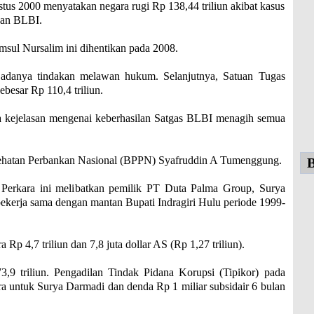
tus 2000 menyatakan negara rugi Rp 138,44 triliun akibat kasus
nan BLBI.
msul Nursalim ini dihentikan pada 2008.
 adanya tindakan melawan hukum. Selanjutnya, Satuan Tugas
besar Rp 110,4 triliun.
ada kejelasan mengenai keberhasilan Satgas BLBI menagih semua
ehatan Perbankan Nasional (BPPN) Syafruddin A Tumenggung.
B
 Perkara ini melibatkan pemilik PT Duta Palma Group, Surya
ekerja sama dengan mantan Bupati Indragiri Hulu periode 1999-
Rp 4,7 triliun dan 7,8 juta dollar AS (Rp 1,27 triliun).
,9 triliun. Pengadilan Tindak Pidana Korupsi (Tipikor) pada
a untuk Surya Darmadi dan denda Rp 1 miliar subsidair 6 bulan