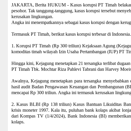
JAKARTA, Berita HUKUM - Kasus korupsi PT Timah belakanga
pesohor. Tak tanggung-tanggung, kasus korupsi tersebut menyeb
kerusakan lingkungan.
Angka ini menempatkannya sebagai kasus korupsi dengan kerugia
Termasuk PT Timah, berikut kasus korupsi terbesar di Indonesia.
1. Korupsi PT Timah (Rp 300 triliun) Kejaksaan Agung (Kejagu
komoditas timah wilayah Izin Usaha Pertambangan (IUP) PT Ti
Hingga kini, Kejagung menetapkan 21 tersangka terlibat dugaan
PT Timah Tbk. Mochtar Riza Pahlevi Tabrani dan Harvey Moeis
Awalnya, Kejagung menetapkan para tersangka menyebabkan d
hasil audit Badan Pengawasan Keuangan dan Pembangunan (BPKP
mencapai Rp 300 triliun. Angka ini termasuk kerusakan lingkun
2. Kasus BLBI (Rp 138 triliun) Kasus Bantuan Likuiditas Ban
krisis moneter 1997. Kala itu, puluhan bank kolaps akibat lonj
dari Kompas TV (1/4/2024), Bank Indonesia (BI) memberikan s
kolaps.