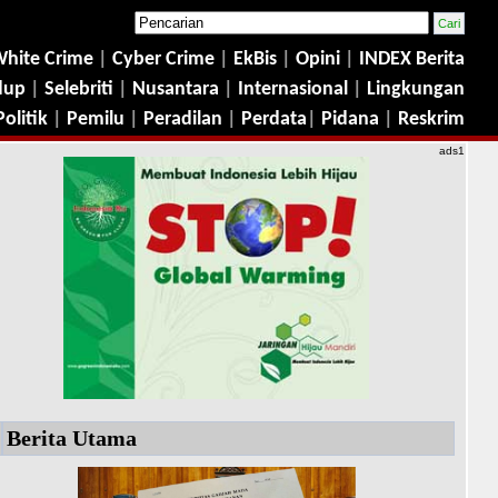
hite Crime
|
Cyber Crime
|
EkBis
|
Opini
|
INDEX Berita
dup
|
Selebriti
|
Nusantara
|
Internasional
|
Lingkungan
Politik
|
Pemilu
|
Peradilan
|
Perdata
|
Pidana
|
Reskrim
ads1
Berita Utama