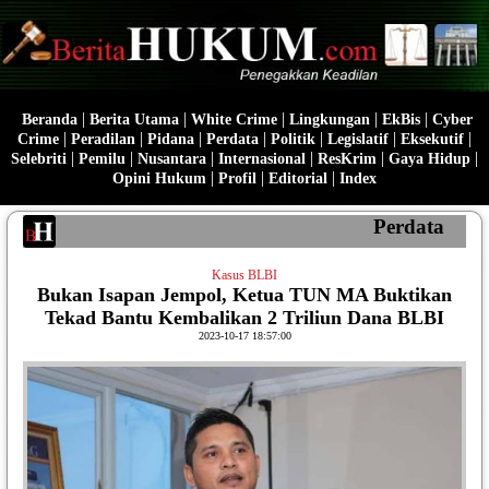
|
|
|
|
|
Beranda
Berita Utama
White Crime
Lingkungan
EkBis
Cyber
|
|
|
|
|
|
|
Crime
Peradilan
Pidana
Perdata
Politik
Legislatif
Eksekutif
|
|
|
|
|
|
Selebriti
Pemilu
Nusantara
Internasional
ResKrim
Gaya Hidup
|
|
|
Opini Hukum
Profil
Editorial
Index
Perdata
Kasus BLBI
Bukan Isapan Jempol, Ketua TUN MA Buktikan
Tekad Bantu Kembalikan 2 Triliun Dana BLBI
2023-10-17 18:57:00