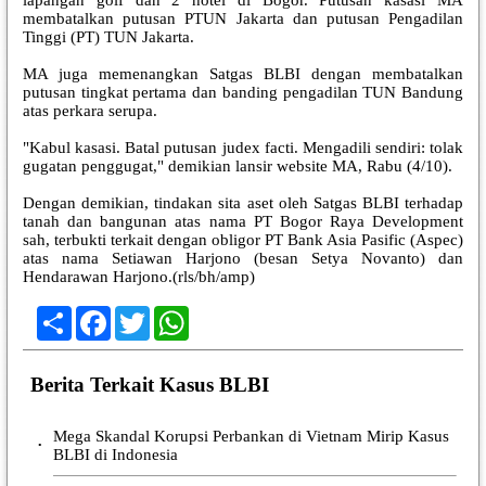
membatalkan putusan PTUN Jakarta dan putusan Pengadilan
Tinggi (PT) TUN Jakarta.
MA juga memenangkan Satgas BLBI dengan membatalkan
putusan tingkat pertama dan banding pengadilan TUN Bandung
atas perkara serupa.
"Kabul kasasi. Batal putusan judex facti. Mengadili sendiri: tolak
gugatan penggugat," demikian lansir website MA, Rabu (4/10).
Dengan demikian, tindakan sita aset oleh Satgas BLBI terhadap
tanah dan bangunan atas nama PT Bogor Raya Development
sah, terbukti terkait dengan obligor PT Bank Asia Pasific (Aspec)
atas nama Setiawan Harjono (besan Setya Novanto) dan
Hendarawan Harjono.(rls/bh/amp)
Share
Facebook
Twitter
WhatsApp
Berita Terkait Kasus BLBI
Mega Skandal Korupsi Perbankan di Vietnam Mirip Kasus
•
BLBI di Indonesia