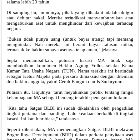
selama lebih 20 tahun.
Di samping itu, imbuhnya, pihak yang dihadapi adalah obligor
atau debitur nakal. Mereka terindikasi menyembunyikan atau
mengaburkan aset untuk menghindar dari kewajiban terhadap
negara.
"Bukan tidak punya uang (untuk bayar utang) tapi memang
menghindar. Nah mereka ini berani bayar ratusan miliar,
termasuk ke hakim supaya asetnya tetap aman," jelasnya.
Septa menambahkan, putusan kasasi MA tidak saja
membuktikan komitmen Hakim Agung Yulius selaku Ketua
Kamar Tata Usaha Negara (TUN). Nama terakhir ini bertindak
sebagai Ketua Majelis pada perkara dimaksud dengan ditemani
dua hakim anggota, yakni Cerah Bangun dan Is Sudaryono.
Putusan itu, lanjutnya, turut meyakinkan publik tentang fungsi
kelembagaan MA sebagai benteng terakhir penegakan hukum.
"Kita tahu Satgas BLBI ini sudah dikalahkan oleh pengadilan
tingkat pertama dan banding. Lalu keadaan berbalik di tingkat
kasasi. Ini kan luar biasa," tandasnya.
Seperti diberitakan, MA memenangkan Satgas BLBI melawan
Bogor Raya Development (BRD) dalam perkara penyitaan aset
lapangan golf dan 2 hotel di Bogor. Putusan kasasi MA