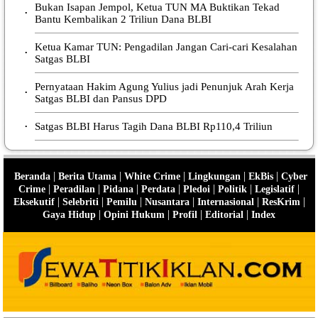
Bukan Isapan Jempol, Ketua TUN MA Buktikan Tekad
•
Bantu Kembalikan 2 Triliun Dana BLBI
Ketua Kamar TUN: Pengadilan Jangan Cari-cari Kesalahan
•
Satgas BLBI
Pernyataan Hakim Agung Yulius jadi Penunjuk Arah Kerja
•
Satgas BLBI dan Pansus DPD
Satgas BLBI Harus Tagih Dana BLBI Rp110,4 Triliun
•
|
|
|
|
|
Beranda
Berita Utama
White Crime
Lingkungan
EkBis
Cyber
|
|
|
|
|
|
|
Crime
Peradilan
Pidana
Perdata
Pledoi
Politik
Legislatif
|
|
|
|
|
|
Eksekutif
Selebriti
Pemilu
Nusantara
Internasional
ResKrim
|
|
|
|
Gaya Hidup
Opini Hukum
Profil
Editorial
Index