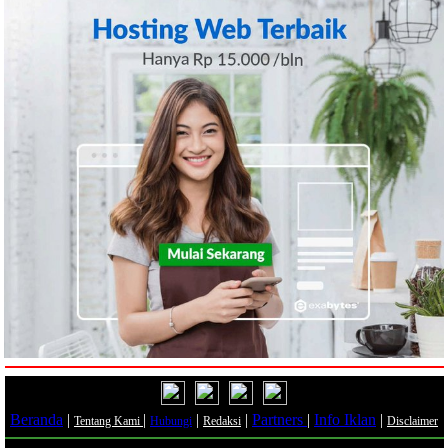
Beranda
|
|
|
|
Partners
|
Info Iklan
|
Tentang Kami
Hubungi
Redaksi
Disclaimer