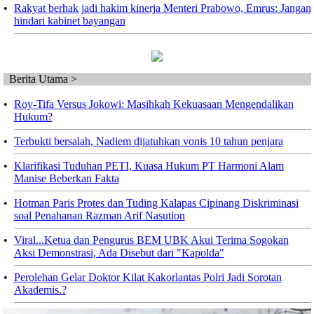
•
Rakyat berhak jadi hakim kinerja Menteri Prabowo, Emrus: Jangan
hindari kabinet bayangan
Berita Utama >
•
Roy-Tifa Versus Jokowi: Masihkah Kekuasaan Mengendalikan
Hukum?
•
Terbukti bersalah, Nadiem dijatuhkan vonis 10 tahun penjara
•
Klarifikasi Tuduhan PETI, Kuasa Hukum PT Harmoni Alam
Manise Beberkan Fakta
•
Hotman Paris Protes dan Tuding Kalapas Cipinang Diskriminasi
soal Penahanan Razman Arif Nasution
•
Viral...Ketua dan Pengurus BEM UBK Akui Terima Sogokan
Aksi Demonstrasi, Ada Disebut dari "Kapolda"
•
Perolehan Gelar Doktor Kilat Kakorlantas Polri Jadi Sorotan
Akademis.?