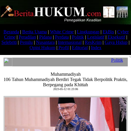
Beranda
|
Berita Utama
|
White Crime
|
Lingkungan
|
EkBis
|
Cyber
Crime
|
Peradilan
|
Pidana
|
Perdata
|
Politik
|
Legislatif
|
Eksekutif
|
Selebriti
|
Pemilu
|
Nusantara
|
Internasional
|
ResKrim
|
Gaya Hidup
|
Opini Hukum
|
Profil
|
Editorial
|
Index
Politik
Muhammadiyah
106 Tahun Muhammadiyah Berdiri Tegak Tidak Berpolitik Praktis,
Berpegang pada Khittah
2023-05-12 01:23:06