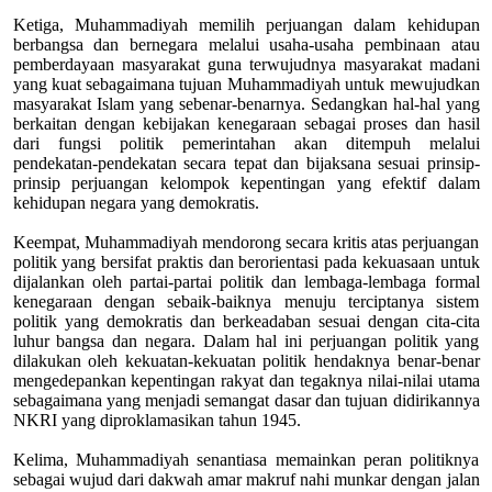
Ketiga, Muhammadiyah memilih perjuangan dalam kehidupan
berbangsa dan bernegara melalui usaha-usaha pembinaan atau
pemberdayaan masyarakat guna terwujudnya masyarakat madani
yang kuat sebagaimana tujuan Muhammadiyah untuk mewujudkan
masyarakat Islam yang sebenar-benarnya. Sedangkan hal-hal yang
berkaitan dengan kebijakan kenegaraan sebagai proses dan hasil
dari fungsi politik pemerintahan akan ditempuh melalui
pendekatan-pendekatan secara tepat dan bijaksana sesuai prinsip-
prinsip perjuangan kelompok kepentingan yang efektif dalam
kehidupan negara yang demokratis.
Keempat, Muhammadiyah mendorong secara kritis atas perjuangan
politik yang bersifat praktis dan berorientasi pada kekuasaan untuk
dijalankan oleh partai-partai politik dan lembaga-lembaga formal
kenegaraan dengan sebaik-baiknya menuju terciptanya sistem
politik yang demokratis dan berkeadaban sesuai dengan cita-cita
luhur bangsa dan negara. Dalam hal ini perjuangan politik yang
dilakukan oleh kekuatan-kekuatan politik hendaknya benar-benar
mengedepankan kepentingan rakyat dan tegaknya nilai-nilai utama
sebagaimana yang menjadi semangat dasar dan tujuan didirikannya
NKRI yang diproklamasikan tahun 1945.
Kelima, Muhammadiyah senantiasa memainkan peran politiknya
sebagai wujud dari dakwah amar makruf nahi munkar dengan jalan