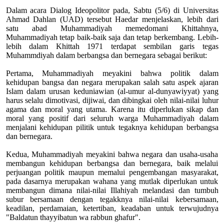
Dalam acara Dialog Ideopolitor pada, Sabtu (5/6) di Universitas
Ahmad Dahlan (UAD) tersebut Haedar menjelaskan, lebih dari
satu abad Muhammadiyah memedomani Khittahnya,
Muhammadiyah tetap baik-baik saja dan tetap berkembang. Lebih-
lebih dalam Khittah 1971 terdapat sembilan garis tegas
Muhammdiyah dalam berbangsa dan bernegara sebagai berikut:
Pertama, Muhammadiyah meyakini bahwa politik dalam
kehidupan bangsa dan negara merupakan salah satu aspek ajaran
Islam dalam urusan keduniawian (al-umur al-dunyawiyyat) yang
harus selalu dimotivasi, dijiwai, dan dibingkai oleh nilai-nilai luhur
agama dan moral yang utama. Karena itu diperlukan sikap dan
moral yang positif dari seluruh warga Muhammadiyah dalam
menjalani kehidupan pilitik untuk tegaknya kehidupan berbangsa
dan bernegara.
Kedua, Muhammadiyah meyakini bahwa negara dan usaha-usaha
membangun kehidupan berbangsa dan bernegara, baik melalui
perjuangan politik maupun memalui pengembangan masyarakat,
pada dasarnya merupakan wahana yang mutlak diperlukan untuk
membangun dimana nilai-nilai Illahiyah melandasi dan tumbuh
subur bersamaan dengan tegakknya nilai-nilai kebersamaan,
keadilan, perdamaian, ketertiban, keadaban untuk terwujudnya
"Baldatun thayyibatun wa rabbun ghafur".