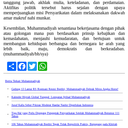
tanggung jawab, akhlak mulia, keteladanan, dan perdamaian.
Aktifitas politik tersebut harus sejalan dengan upaya
memperjuangkan misi Persyarikatan dalam melaksanakan dakwah
amar makruf nahi munkar.
Kesembilan, Muhammadiyah senantiasa bekerjasama dengan pihak
atau golongan mana pun berdasarkan prinsip kebajikan dan
kemaslahatan, menjauhi kemudaratan, dan bertujuan untuk
membangun kehidupan berbangsa dan bernegara ke arah yang
lebih baik, maju, demokratis dan berkeadaban.
(muhammadiyah/bh/sya)
Share
Facebook
Twitter
WhatsApp
Berita Terkait Muhammadiyah
•
Gedung 13 Lantai RS Roemani Resmi Berdiri, Muhammadiyah Dobrak Mitos Angka Horor!
•
Kalender Hijriah Global Tunggal: Lompatan Ijtihad Muhammadiyah
•
Jusuf Kalla Sebut Pikiran Moderat Haedar Nashir Diperlukan Indonesia
Tiga Hal yang Perlu Dipegang Penggerak Persyarikatan Setelah Muhammadiyah Berumur 111
•
Tahun
•
106 Tahun Muhammadiyah Berdiri Tegak Tidak Berpolitik Praktis, Berpegang pada Khittah